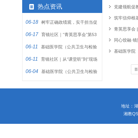
热点资讯
党建领航促
筑牢信仰根
06-18
树牢正确政绩观，实干担当促
青英思享会 
06-17
发展
育镜社区｜“青英思享会”第53
同心饺融·镜
06-11
期：听81岁老党员讲那血与火…
基础医学院（公共卫生与检验
基础医学院
06-11
医学院）教工党支部开展第6期…
育镜社区｜从“课堂听”到“现场
首
06-04
讲”：一堂“行走”在丰堆…
基础医学院（公共卫生与检验
医学院）教工党支部第5期“以…
地址：湖南
湘教QS4