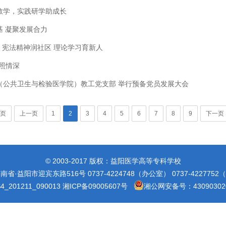
教学，实践研学助成长
基 凝聚发展合力
| 宪法精神润社区 理论学习育新人
照情深
（公共卫生与检验医学院）教工党支部 举行预备党员发展大会
页
上一页
1
2
3
4
5
6
7
8
9
下一页
© 2003-2017 版权：益阳医学高等专科学校
省·益阳市迎宾东路516号 0737-4224748（办公室） 0737-422775
_201211_090013
湘ICP备09005607号
湘公网安备号：430903020