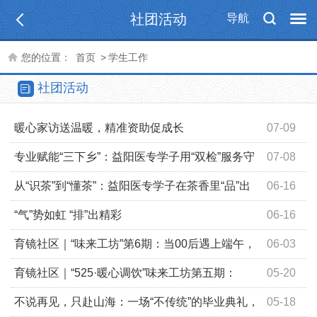
社团活动
导航
您的位置：
首页
>
学生工作
社团活动
暖心家访送温暖，精准资助促成长
07-09
专业赋能“三下乡”：益阳医专学子用“双检”服务守
07-08
护“一老一小”
从“识茶”到“懂茶”：益阳医专学子在茶香里“品”出
06-16
文化自信
“气”势如虹 “排”出精彩
06-16
育镜社区｜“味来工坊”第6期：当00后遇上端午，
06-03
这堂“非遗劳动课”粽香四溢
育镜社区｜“525·暖心调饮”味来工坊第五期：
05-20
在“一杯子”的创造中遇见更好的自己
不说再见，只赴山海：一场“不传统”的毕业典礼，
05-18