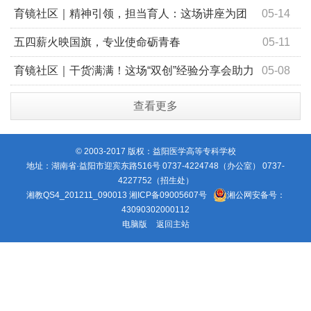
青春不散场
育镜社区｜精神引领，担当育人：这场讲座为团
05-14
学干部注入“精神钙”
五四薪火映国旗，专业使命砺青春
05-11
育镜社区｜干货满满！这场“双创”经验分享会助力
05-08
学子叩开赛事大门
查看更多
© 2003-2017 版权：益阳医学高等专科学校
地址：湖南省·益阳市迎宾东路516号 0737-4224748（办公室） 0737-
4227752（招生处）
湘教QS4_201211_090013
湘ICP备09005607号
湘公网安备号：
43090302000112
电脑版
返回主站