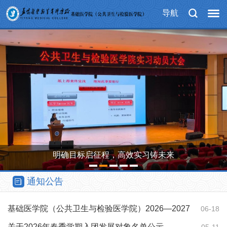
导航
明确目标启征程，高效实习铸未来
1
2
3
4
5
通知公告
基础医学院（公共卫生与检验医学院）2026—2027
06-18
学年第1学期教…
关于2026年春季学期入团发展对象名单公示
05-11