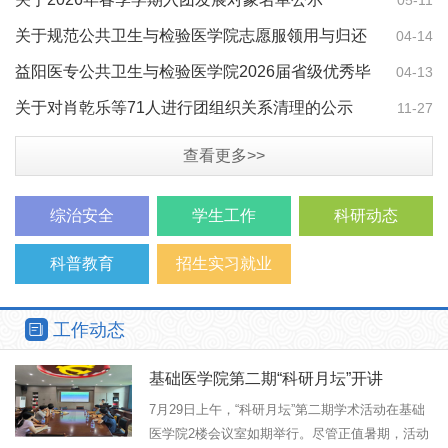
关于规范公共卫生与检验医学院志愿服领用与归还
04-14
管理的通知
益阳医专公共卫生与检验医学院2026届省级优秀毕
04-13
业生和创新创业…
关于对肖乾乐等71人进行团组织关系清理的公示
11-27
查看更多>>
综治安全
学生工作
科研动态
科普教育
招生实习就业
工作动态
基础医学院第二期“科研月坛”开讲
7月29日上午，“科研月坛”第二期学术活动在基础
医学院2楼会议室如期举行。尽管正值暑期，活动