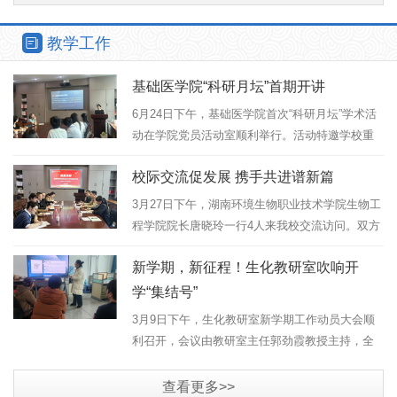
教学工作
基础医学院“科研月坛”首期开讲
6月24日下午，基础医学院首次“科研月坛”学术活
动在学院党员活动室顺利举行。活动特邀学校重
点实验室主任、神经生物学博士黄伏连教授担任
校际交流促发展 携手共进谱新篇
主讲嘉宾，以“肠道菌群如何‘遥控’大脑情绪”为主
题，为全校师生带来了...
3月27日下午，湖南环境生物职业技术学院生物工
程学院院长唐晓玲一行4人来我校交流访问。双方
围绕“楚怡工匠计划”本科专业建设、学生职业技能
新学期，新征程！生化教研室吹响开
竞赛、实训基地建设等议题展开深入座谈。我校
党委委员、副校长喻文辉...
学“集结号”
3月9日下午，生化教研室新学期工作动员大会顺
利召开，会议由教研室主任郭劲霞教授主持，全
体教师参会。本次会议全面传达学校关于“五金”建
设、科研创新、技能竞赛等工作的最新部署要
查看更多>>