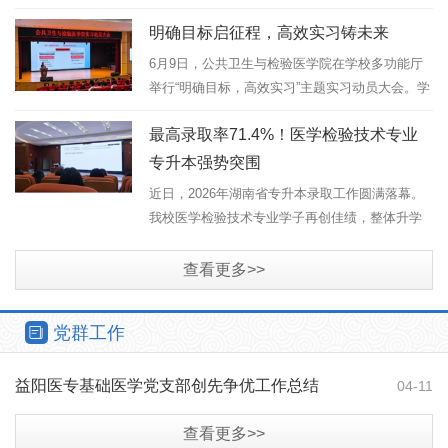
仍吸引了许多热爱科研的师生冒着酷暑前来参
明确目标启征程，高效实习铸未来
加，现场学术氛围浓厚。本期活动邀请学校重点
实验室“科研新锐”江婷老师...
6月9日，公共卫生与检验医学院在学校多功能厅
举行“明确目标，高效实习”主题实习动员大会。学
院院长曾凡胜、党总支书记罗湘莲、副院长徐群
最高录取率71.4%！医学检验技术专业
芳、副院长欧阳方丹（主持人）、实习就业专干
汤凯翔、医学检验技术专业...
专升本强势突围
近日，2026年湖南省专升本录取工作圆满落幕。
我校医学检验技术专业学子再创佳绩，整体升学
通过率、优质院校录取率均位居前列，50名学子
成功专升本上岸，在全省182人的招生总计划中，
查看更多>>
我校录取占比高达27.47%。今年...
党群工作
益阳医专基础医学党支部创先争优工作总结
04-11
查看更多>>