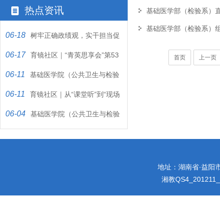
热点资讯
基础医学部（检验系）
基础医学部（检验系）
06-18
树牢正确政绩观，实干担当促
06-17
发展
育镜社区｜“青英思享会”第53
首页
上一页
06-11
期：听81岁老党员讲那血与火…
基础医学院（公共卫生与检验
06-11
医学院）教工党支部开展第6期…
育镜社区｜从“课堂听”到“现场
06-04
讲”：一堂“行走”在丰堆…
基础医学院（公共卫生与检验
医学院）教工党支部第5期“以…
地址：湖南省·益阳市迎宾
湘教QS4_201211_