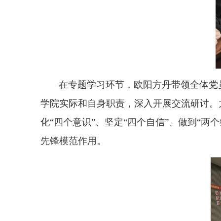
在专题学习环节，欧阳方丹带领全体党
学院实际和自身职责，深入
开展交流研讨
。
化
“四个意识”、坚定“四个自信”、做到“
先锋模范作用。