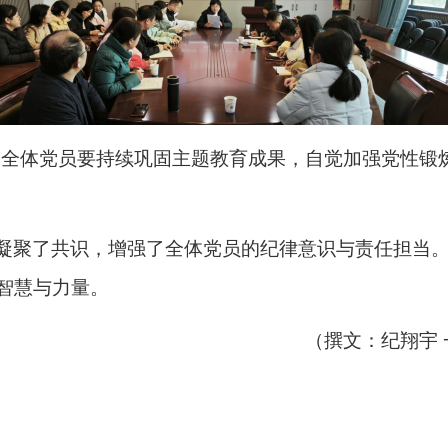
，全体党员要持续巩固主题教育成果，自觉加强党性
锻
凝聚了共识，增强了全体党员的纪律意识与责任担当
智慧与力量。
（
撰文：
纪翔宇