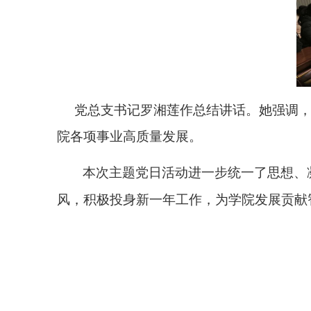
党总支书记罗湘莲作总结讲话。她强调
院
各项
事业高质量发展。
本次主题党日活动进一步统一了思想、
风，积极投身新一年工作，为学院发展贡献