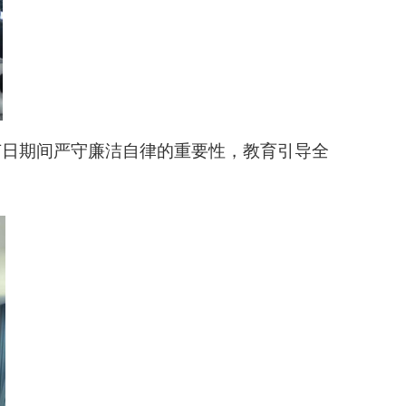
节日期间
严守
廉洁自律的重要性，教育引导
全