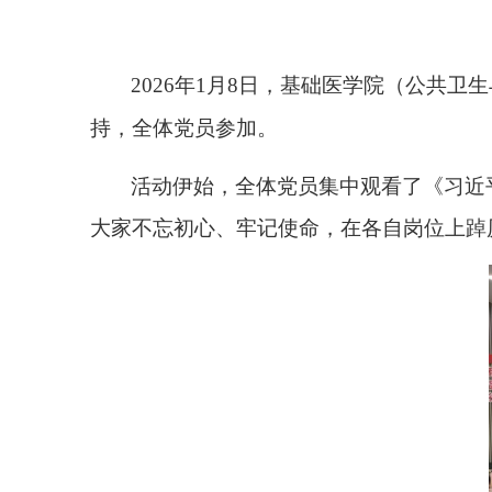
2026年1月8日
，
基础医学院（公共卫生
持，全体党员参加。
活动伊始，
全体党员集
中
观看了《习近
大家
不忘初心、牢记使命，在各自岗位上踔