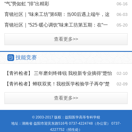
自信
“气”势如虹 “排”出精彩
06-16
育镜社区｜“味来工坊”第6期：当00后遇上端午，这
06-03
堂“非遗劳动课”粽香四溢
育镜社区｜“525·暖心调饮”味来工坊第五期：在“一
05-20
杯子”的创造中遇见更好的自己
查看更多>>
技能竞赛
【青衿检者】 三年磨剑终锋锐 我校新专业摘得“楚怡
02-10
杯”两金一银
【青衿检者】蝉联双奖！我校医学检验学子再夺“楚
02-09
怡杯”一、二等奖
查看更多>>
© 2003-2017 版权：益阳医学高等专科学校
地址：湖南省·益阳市迎宾东路516号 0737-4224748（办公室） 0737-
4227752（招生处）