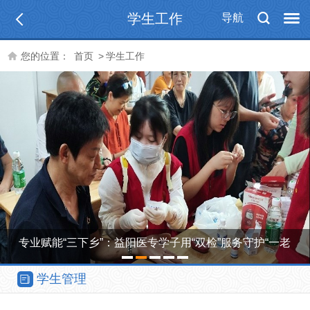
学生工作
导航
您的位置：
首页
>
学生工作
专业赋能“三下乡”：益阳医专学子用“双检”服务守护“一老
1
2
3
4
5
一…
学生管理