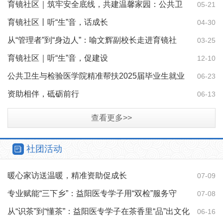
育镜社区｜筑牢安全底线，共建温馨家园：公共卫
05-21
生与检验医学院开展学生公寓卫生安全专项检查
育镜社区丨听“生”音，话成长
04-30
从“管理者”到“身边人”：喻文辉副校长走进育镜社
03-25
区，与学子零距离对话
育镜社区｜听“生”音，促建设
12-10
公共卫生与检验医学院精准帮扶2025届毕业生就业
06-23
创业
资助相伴，砥砺前行
06-13
查看更多>>
社团活动
暖心家访送温暖，精准资助促成长
07-09
专业赋能“三下乡”：益阳医专学子用“双检”服务守
07-08
护“一老一小”
从“识茶”到“懂茶”：益阳医专学子在茶香里“品”出文化
06-16