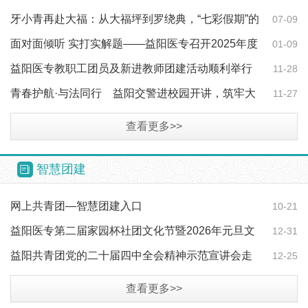
护“一老一…
牙小青再赴大福：从大福坪到罗绕典，“七彩假期”的
07-09
约定在延续
面对面倾听 实打实解题——益阳医专召开2025年度
01-09
团学工作座谈会
益阳医专教职工团员及新进教师团建活动顺利举行
11-28
青春护航·与法同行 益阳交警进校园开讲，筑牢大
11-27
学生交通安全…
查看更多>>
智慧团建
网上共青团—智慧团建入口
10-21
益阳医专第二届家园杯社团文化节暨2026年元旦文
12-31
艺汇演圆满落幕
益阳共青团党的二十届四中全会精神示范宣讲会走
12-25
进益阳医专
查看更多>>