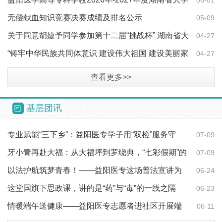
生志愿服务…
无偿献血知识竞赛决赛成绩及排名公示
05-09
关于同意胡婕予同学参加第十二届“挑战杯” 湖南省大
04-27
学生创业…
“铸牢中华民族共同体意识 建设伟大祖国 建设美丽家
04-27
乡”主题演…
查看更多>>
基层团讯
专业赋能“三下乡”：益阳医专学子用“双检”服务守
07-09
护“一老一…
牙小青再赴大福：从大福坪到罗绕典，“七彩假期”的
07-09
约定在延续
以法护航筑梦青春！——益阳医专这场普法宣讲为
06-24
医学生点亮职业…
这堂国旗下思政课，讲的是“药”与“毒”的一线之隔
06-23
情暖端午送健康——益阳医专志愿者进社区开展端
06-11