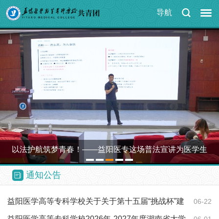
导航
以法护航筑梦青春！——益阳医专这场普法宣讲为医学生
1
2
3
4
5
点亮职业…
通知公告
益阳医学高等专科学校关于关于第十五届“挑战杯”建
06-22
设银行中国…
​益阳医学高等专科学校2026年-2027年度湖南省大学
06-01