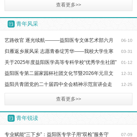
午便民服务活动
查看更多>>
青年风采
艺路收官 逐光续航———益阳医专文体艺术部六月
06-10
月度汇报展演…
归雁返乡展风采 志愿青春绽芳华——我校大学生寒
03-31
假“返家乡”…
关于2025年度益阳医学高等专科学校“优秀学生社团”
01-12
评选结果…
益阳医专第二届家园杯社团文化节暨2026年元旦文
12-31
艺汇演圆满落幕
益阳共青团党的二十届四中全会精神示范宣讲会走
12-25
进益阳医专
查看更多>>
青年锐读
专业赋能“三下乡”：益阳医专学子用“双检”服务守
07-09