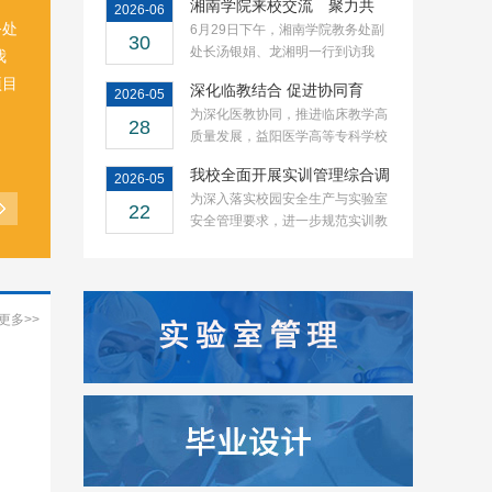
湘南学院来校交流 聚力共
2026-06
育“楚怡…
务处
6月29日下午，湘南学院教务处副
30
处长汤银娟、龙湘明一行到访我
我
校，就“楚怡工匠…
项目
深化临教结合 促进协同育
2026-05
人 ——…
为深化医教协同，推进临床教学高
28
质量发展，益阳医学高等专科学校
于2026年5月28…
我校全面开展实训管理综合调
2026-05
研，筑…
为深入落实校园安全生产与实验室
22
安全管理要求，进一步规范实训教
学全流程管理，…
更多>>