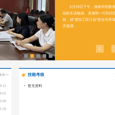
6月29日下午，湘南学院教
副处长汤银娟、龙湘明一行到访
校，就“楚怡工匠计划”联合培养
开展调...
技能考核
更多>>
暂无资料
6-11
4-01
3-09
1-28