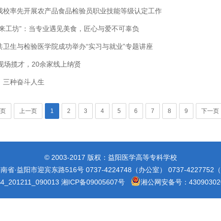
我校率先开展农产品食品检验员职业技能等级认定工作
味来工坊”：当专业遇见美食，匠心与爱不可辜负
共卫生与检验医学院成功举办“实习与就业”专题讲座
现场揽才，20余家线上纳贤
，三种奋斗人生
页
上一页
1
2
3
4
5
6
7
8
9
下一页
© 2003-2017 版权：益阳医学高等专科学校
省·益阳市迎宾东路516号 0737-4224748（办公室） 0737-422775
_201211_090013
湘ICP备09005607号
湘公网安备号：430903020