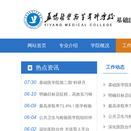
网站首页
专业介绍
学院概况
工
热点资讯
工作动态
07-30
基础医学院第二期“科研月
基础医学院第
06-10
坛”开讲
明确目标启征程，高效实习铸
明确目标启
06-09
未来
最高录取率71.4%！医学检验
最高录取率7
公共卫生与
06-04
技术专业专升本强势突围
公共卫生与检验医学院组织毕
深化医防合
06-02
业生参加 省级就业指导培训
深化医防合作 共筑育人平台