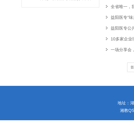
全省唯一，
益阳医专“
益阳医专公
10多家企业
一场分享会
首
地址：湖南
湘教QS4