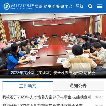
导航
2023年实验室（实训室）安全检查专题部署动员会
1
2
3
4
5
通知公告
工作动态
我校召开2023年人才培养方案评价与学生 技能抽查考
09-14
核工作协调…
我校开展2023年上学期期末实验实训室安全检查
06-21