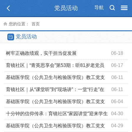
党员活动
导航
您的位置：
首页
党员活动
树牢正确政绩观，实干担当促发展
06-18
育镜社区｜“青英思享会”第53期：听81岁老党员
06-17
讲那血与火的故事
基础医学院（公共卫生与检验医学院）教工党支
06-11
部开展第6期“以镜促进，服务邻里”社区志愿服务活动
育镜社区｜从“课堂听”到“现场讲”：一堂“行走”在
06-11
丰堆仑的沉浸式思政课
基础医学院（公共卫生与检验医学院）教工党支
06-04
部第5期“以镜促进，服务邻里”社区志愿服务活动顺利开展
十分钟的信仰传承：育镜社区“家园讲堂”迎来学生
04-30
主讲人
基础医学院（公共卫生与检验医学院）教工党支
04-29