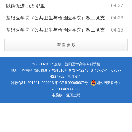
部开展第4期“以镜促进，服务邻里”社区志愿服务活动
以镜促进·服务邻里
04-27
基础医学院（公共卫生与检验医学院）教工党支
04-23
部走进碧桂园幼儿园开展第三期“七步洗手法”科普活动
基础医学院（公共卫生与检验医学院）教工党支
04-15
部走进天使之翼幼儿园开展第二期“七步洗手法”科普活动
查看更多
© 2003-2017 版权：益阳医学高等专科学校
地址：湖南省·益阳市迎宾东路516号 0737-4224748（办公室） 0737-
4227752（招生处）
湘教QS4_201211_090013
湘ICP备09005607号
湘公网安备号：
43090302000112
电脑版
返回主站