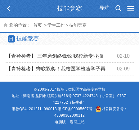
技能竞赛
导航
您的位置：
首页
>
学生工作
>
技能竞赛
技能竞赛
【青衿检者】 三年磨剑终锋锐 我校新专业摘
02-10
得“楚怡杯”两金一银
【青衿检者】蝉联双奖！我校医学检验学子再
02-09
夺“楚怡杯”一、二等奖
© 2003-2017 版权：益阳医学高等专科学校
地址：湖南省·益阳市迎宾东路516号 0737-4224748（办公室） 0737-
4227752（招生处）
湘教QS4_201211_090013
湘ICP备09005607号
湘公网安备号：
43090302000112
电脑版
返回主站