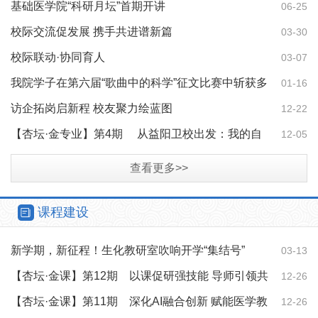
基础医学院“科研月坛”首期开讲
06-25
校际交流促发展 携手共进谱新篇
03-30
校际联动·协同育人
03-07
我院学子在第六届“歌曲中的科学”征文比赛中斩获多
01-16
项市级奖
访企拓岗启新程 校友聚力绘蓝图
12-22
【杏坛·金专业】第4期 从益阳卫校出发：我的自
12-05
动化移液产品成长之路
查看更多>>
课程建设
新学期，新征程！生化教研室吹响开学“集结号”
03-13
【杏坛·金课】第12期 以课促研强技能 导师引领共
12-26
成长
【杏坛·金课】第11期 深化AI融合创新 赋能医学教
12-26