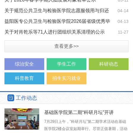
关于规范公共卫生与检验医学院志愿服领用与归还
04-14
管理的通知
益阳医专公共卫生与检验医学院2026届省级优秀毕
04-13
业生和创新创业…
关于对肖乾乐等71人进行团组织关系清理的公示
11-27
查看更多>>
综治安全
学生工作
科研动态
科普教育
招生实习就业
工作动态
基础医学院第二期“科研月坛”开讲
7月29日上午，“科研月坛”第二期学术活动在基础
医学院2楼会议室如期举行。尽管正值暑期，活动