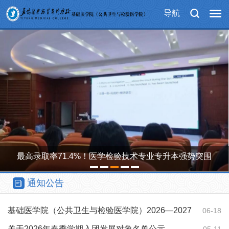
导航
最高录取率71.4%！医学检验技术专业专升本强势突围
1
2
3
4
5
通知公告
基础医学院（公共卫生与检验医学院）2026—2027
06-18
学年第1学期教…
关于2026年春季学期入团发展对象名单公示
05-11