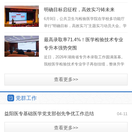
仍吸引了许多热爱科研的师生冒着酷暑前来参
明确目标启征程，高效实习铸未来
加，现场学术氛围浓厚。本期活动邀请学校重点
实验室“科研新锐”江婷老师...
6月9日，公共卫生与检验医学院在学校多功能厅
举行“明确目标，高效实习”主题实习动员大会。学
院院长曾凡胜、党总支书记罗湘莲、副院长徐群
最高录取率71.4%！医学检验技术专业
芳、副院长欧阳方丹（主持人）、实习就业专干
汤凯翔、医学检验技术专业...
专升本强势突围
近日，2026年湖南省专升本录取工作圆满落幕。
我校医学检验技术专业学子再创佳绩，整体升学
通过率、优质院校录取率均位居前列，50名学子
成功专升本上岸，在全省182人的招生总计划中，
查看更多>>
我校录取占比高达27.47%。今年...
党群工作
益阳医专基础医学党支部创先争优工作总结
04-11
查看更多>>