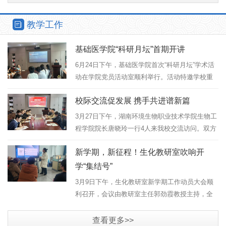
教学工作
基础医学院“科研月坛”首期开讲
6月24日下午，基础医学院首次“科研月坛”学术活
动在学院党员活动室顺利举行。活动特邀学校重
点实验室主任、神经生物学博士黄伏连教授担任
校际交流促发展 携手共进谱新篇
主讲嘉宾，以“肠道菌群如何‘遥控’大脑情绪”为主
题，为全校师生带来了...
3月27日下午，湖南环境生物职业技术学院生物工
程学院院长唐晓玲一行4人来我校交流访问。双方
围绕“楚怡工匠计划”本科专业建设、学生职业技能
新学期，新征程！生化教研室吹响开
竞赛、实训基地建设等议题展开深入座谈。我校
党委委员、副校长喻文辉...
学“集结号”
3月9日下午，生化教研室新学期工作动员大会顺
利召开，会议由教研室主任郭劲霞教授主持，全
体教师参会。本次会议全面传达学校关于“五金”建
设、科研创新、技能竞赛等工作的最新部署要
查看更多>>