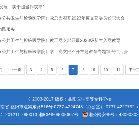
发展，实干担当作表率”
（公共卫生与检验医学院）党总支召开2023年度支部委员述职大会
为民服务
（公共卫生与检验医学院）教工党支部开展2023级新生入党教育
（公共卫生与检验医学院）学工党支部召开主题教育专题组织生活会
页
上一页
3
4
5
6
7
8
9
10
11
下一
© 2003-2017 版权：益阳医学高等专科学校
省·益阳市迎宾东路516号 0737-4224748（办公室） 0737-422775
_201211_090013
湘ICP备09005607号
湘公网安备号：430903020