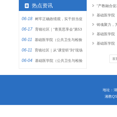
热点资讯
“产教融合促
基础医学院
06-18
树牢正确政绩观，实干担当促
铸魂聚力，
06-17
发展
育镜社区｜“青英思享会”第53
基础医学院
06-11
期：听81岁老党员讲那血与火…
基础医学院（公共卫生与检验
基础医学院
06-11
医学院）教工党支部开展第6期…
育镜社区｜从“课堂听”到“现场
首
06-04
讲”：一堂“行走”在丰堆…
基础医学院（公共卫生与检验
医学院）教工党支部第5期“以…
地址：湖南
湘教QS4