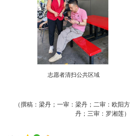
志愿者清扫公共区域
（撰稿：梁丹；一审：梁丹；二审：欧阳方
丹；三审：罗湘莲）