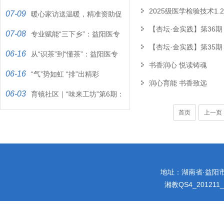
2025级医学检验技术
07-09
暖心家访送温暖，精准资助促
【杏坛·金实践】第36
07-08
成长
专业赋能“三下乡”：益阳医专
【杏坛·金实践】第35
06-16
学子用“双检”服务守护“一…
从“识茶”到“懂茶”：益阳医专
书香润心 悦读铸魂
06-16
学子在茶香里“品”出文化…
“气”势如虹 “排”出精彩
润心育能 书香致远
06-03
育镜社区｜“味来工坊”第6期：
首页
上一页
当00后遇上端午，这堂“非…
地址：湖南省·益阳市迎宾
湘教QS4_201211_