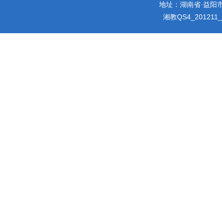
地址：湖南省·益阳市迎宾
湘教QS4_201211_