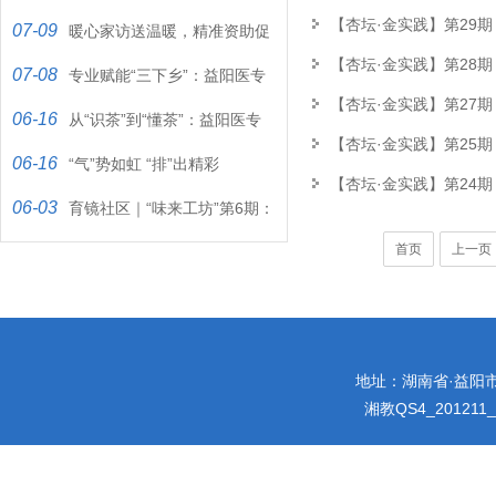
【杏坛·金实践】第29期
07-09
暖心家访送温暖，精准资助促
【杏坛·金实践】第28
07-08
成长
专业赋能“三下乡”：益阳医专
【杏坛·金实践】第27期
06-16
学子用“双检”服务守护“一…
从“识茶”到“懂茶”：益阳医专
【杏坛·金实践】第25
06-16
学子在茶香里“品”出文化…
“气”势如虹 “排”出精彩
【杏坛·金实践】第24期
06-03
育镜社区｜“味来工坊”第6期：
首页
上一页
当00后遇上端午，这堂“非…
地址：湖南省·益阳市迎宾
湘教QS4_201211_