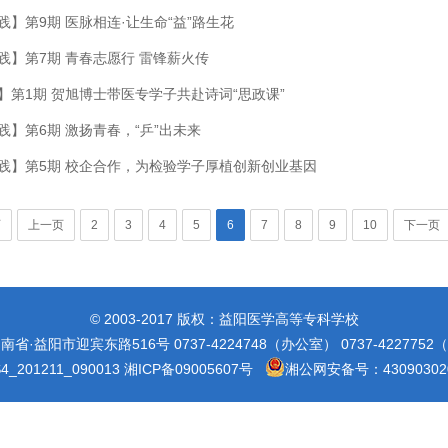
践】第9期 医脉相连·让生命“益”路生花
践】第7期 青春志愿行 雷锋薪火传
】第1期 贺旭博士带医专学子共赴诗词“思政课”
践】第6期 激扬青春，“乒”出未来
实践】第5期 校企合作，为检验学子厚植创新创业基因
页
上一页
2
3
4
5
6
7
8
9
10
下一页
© 2003-2017 版权：益阳医学高等专科学校
省·益阳市迎宾东路516号 0737-4224748（办公室） 0737-422775
_201211_090013
湘ICP备09005607号
湘公网安备号：430903020