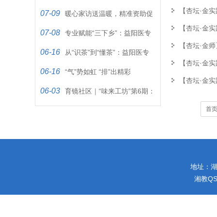
【杏坛·金实
07-09
暖心家访送温暖，精准资助促
【杏坛·金实
07-08
成长
专业赋能“三下乡”：益阳医专
【杏坛·金师
06-16
学子用“双检”服务守护“一…
从“识茶”到“懂茶”：益阳医专
【杏坛·金实
06-16
学子在茶香里“品”出文化…
“气”势如虹 “排”出精彩
【杏坛·金
06-03
育镜社区｜“味来工坊”第6期：
首
当00后遇上端午，这堂“非…
地址：湖南
湘教QS4