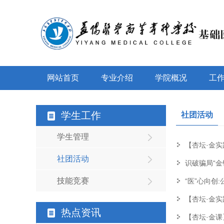
网站首页
专业介绍
学院概况
工
学生工作
社团活动
学生管理
【杏坛·金实
社团活动
识破骗局“金
技能竞赛
“医”心向创
【杏坛·金实
热点资讯
【杏坛·金课