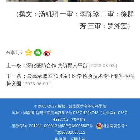
（撰文：汤凯翔
一审：李陈珍
二审：徐群
芳
三审：罗湘莲
）
分享到：
上一条：
深化医防合作 共筑育人平台
[ 2026-06-02 ]
下一条：
最高录取率71.4%！医学检验技术专业专升本强
势突围
[ 2026-06-09 ]
© 2003-2017 版权：益阳医学高等专科学校
地址：湖南省·益阳市迎宾东路516号 0737-4224748（办公室） 0737-
4227752（招生处）
湘教QS4_201211_090013
湘ICP备09005607号
湘公网安备号：
43090302000112
电脑版
返回主站