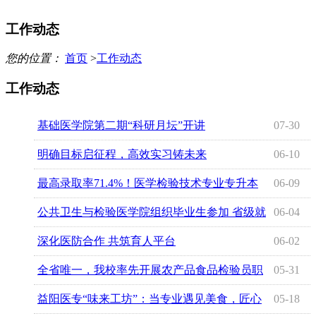
工作动态
您的位置：
首页
>
工作动态
工作动态
基础医学院第二期“科研月坛”开讲
07-30
明确目标启征程，高效实习铸未来
06-10
最高录取率71.4%！医学检验技术专业专升本
06-09
强势突围
公共卫生与检验医学院组织毕业生参加 省级就
06-04
业指导培训
深化医防合作 共筑育人平台
06-02
全省唯一，我校率先开展农产品食品检验员职
05-31
业技能等级认定工作
益阳医专“味来工坊”：当专业遇见美食，匠心
05-18