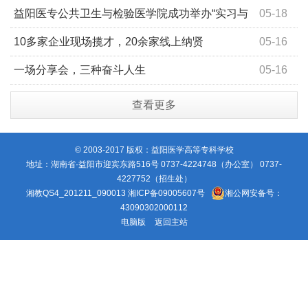
不可辜负
益阳医专公共卫生与检验医学院成功举办“实习与
05-18
就业”专题讲座
10多家企业现场揽才，20余家线上纳贤
05-16
一场分享会，三种奋斗人生
05-16
查看更多
© 2003-2017 版权：益阳医学高等专科学校
地址：湖南省·益阳市迎宾东路516号 0737-4224748（办公室） 0737-
4227752（招生处）
湘教QS4_201211_090013
湘ICP备09005607号
湘公网安备号：
43090302000112
电脑版
返回主站