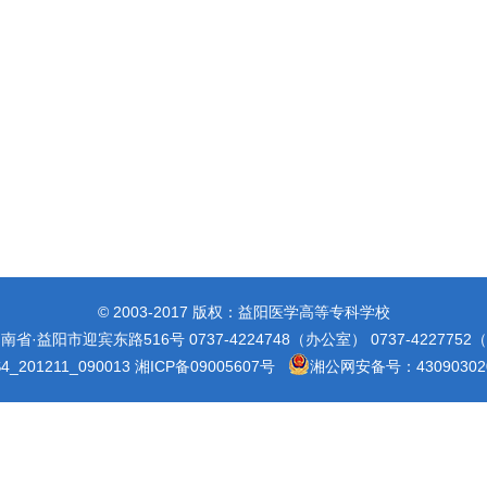
© 2003-2017 版权：益阳医学高等专科学校
省·益阳市迎宾东路516号 0737-4224748（办公室） 0737-422775
_201211_090013
湘ICP备09005607号
湘公网安备号：430903020