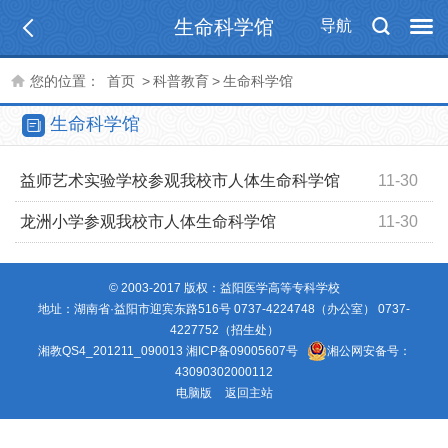
生命科学馆
导航
您的位置：
首页
>
科普教育
>
生命科学馆
生命科学馆
益师艺术实验学校参观我校市人体生命科学馆
11-30
龙洲小学参观我校市人体生命科学馆
11-30
© 2003-2017 版权：益阳医学高等专科学校
地址：湖南省·益阳市迎宾东路516号 0737-4224748（办公室） 0737-
4227752（招生处）
湘教QS4_201211_090013
湘ICP备09005607号
湘公网安备号：
43090302000112
电脑版
返回主站