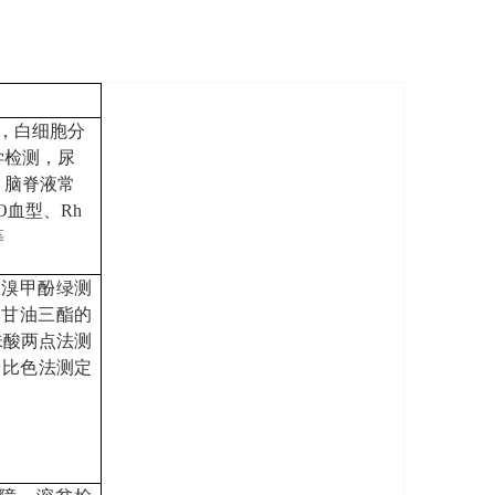
定，白细胞分
学检测，尿
，脑脊液常
血型、Rh
等
，溴甲酚绿测
，甘油三酯的
味酸两点法测
粉比色法测定