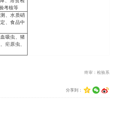
障、溶贫检
实验考核等
检测、水质硝
测定、食品中
、血吸虫、猪
虫、疟原虫、
终审：检验系
分享到：