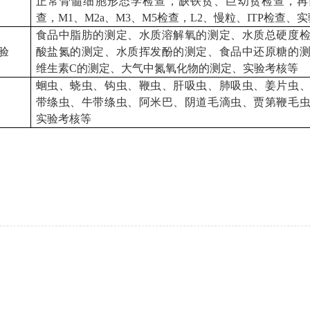
正常骨髓细胞形态学检查，缺铁贫、巨幼贫检查，再
查，M1、M2a、M3、M5检查，L2、慢粒、ITP检查、
食品中脂肪的测定、水质溶解氧的测定、水质总硬度
验
酸盐氮的测定、水质挥发酚的测定、食品中还原糖的
维生素C的测定、大气中氮氧化物的测定、实验考核等
蛔虫、蛲虫、钩虫、鞭虫、肝吸虫、肺吸虫、姜片虫
带绦虫、牛带绦虫、阿米巴、阴道毛滴虫、贾第鞭毛
实验考核等