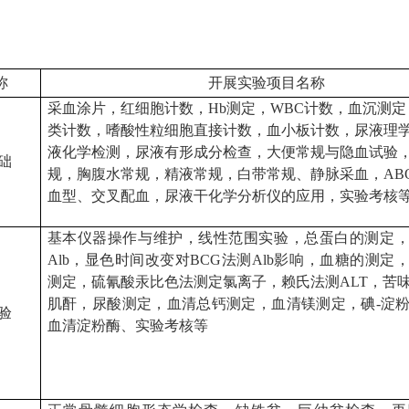
称
开展实验项目名称
采血涂片，红细胞计数，Hb测定，WBC计数，血沉测
类计数，嗜酸性粒细胞直接计数，血小板计数，尿液理
液化学检测，尿液有形成分检查，大便常规与隐血试验
础
规，胸腹水常规，精液常规，白带常规、静脉采血，ABO
血型、交叉配血，尿液干化学分析仪的应用，实验考核
基本仪器操作与维护，线性范围实验，总蛋白的测定
Alb，显色时间改变对BCG法测Alb影响，血糖的测定
测定，硫氰酸汞比色法测定氯离子，赖氏法测ALT，苦
肌酐，尿酸测定，血清总钙测定，血清镁测定，碘-淀
验
血清淀粉酶、实验考核等