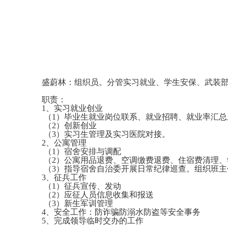
盛蔚林：组织员。分管实习就业、学生安保、武装
职责：
1、实习就业创业
（1）毕业生就业岗位联系、就业招聘、就业率汇总
（2）创新创业
（3）实习生管理及实习医院对接。
2、公寓管理
（1）宿舍安排与调配
（2）公寓用品退费、空调缴费退费、住宿费清理、
（3）指导宿舍自治委开展日常纪律巡查。组织班主
3、征兵工作
（1）征兵宣传、发动
（2）应征人员信息收集和报送
（3）新生军训管理
4、安全工作：防诈骗防溺水防盗等安全事务
5、完成领导临时交办的工作