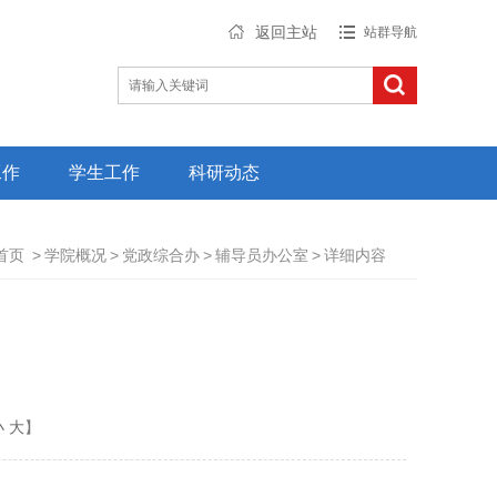
返回主站
站群导航
工作
学生工作
科研动态
首页
>
学院概况
>
党政综合办
>
辅导员办公室
>
详细内容
小
大
】