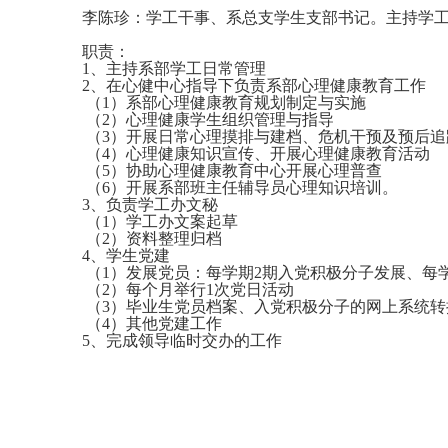
李陈珍：学工干事、系总支学生支部书记。主持学
职责：
1、主持系部学工日常管理
2、在心健中心指导下负责系部心理健康教育工作
（1）系部心理健康教育规划制定与实施
（2）心理健康学生组织管理与指导
（3）开展日常心理摸排与建档、危机干预及预后追
（4）心理健康知识宣传、开展心理健康教育活动
（5）协助心理健康教育中心开展心理普查
（6）开展系部班主任辅导员心理知识培训。
3、负责学工办文秘
（1）学工办文案起草
（2）资料整理归档
4、学生党建
（1）发展党员：每学期2期入党积极分子发展、每
（2）每个月举行1次党日活动
（3）毕业生党员档案、入党积极分子的网上系统转
（4）其他党建工作
5、完成领导临时交办的工作