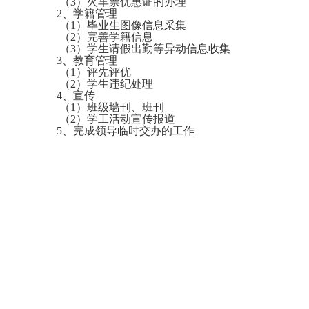
（3）火车票优惠证的办理
2、学籍管理
（1）毕业生图像信息采集
（2）完善学籍信息
（3）学生请假出勤等异动信息收集
3、教育管理
（1）评先评优
（2）学生违纪处理
4、宣传
（1）班级墙刊、班刊
（2）学工活动宣传报道
5、完成领导临时交办的工作