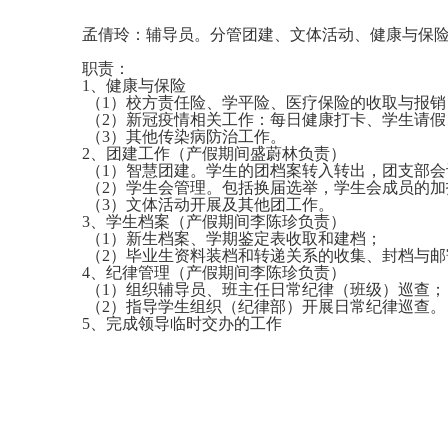
孟倩玲：辅导员。
分管团建、文体活动、健康与保
职责：
1、健康与保险
（1）校方责任险、学平险、医疗保险的收取与报销
（2）新冠疫情相关工作：每日健康打卡、学生请假
（3）其他传染病防治工作。
2、团建工作（产假期间盛蔚林负责）
（1）智慧团建。学生的团档案转入转出，团支部会
（2）学生会管理。包括换届选举，学生会成员的加
（3）文体活动开展及其他团工作。
3、学生档案（产假期间李陈珍负责）
（1）新生档案、学期鉴定表收取和建档；
（2）毕业生资料装档和转递关系的收集、封档与邮
4、纪律管理（产假期间李陈珍负责）
（1）组织辅导员、班主任日常纪律（班级）巡查；
（2）指导学生组织（纪律部）开展日常纪律巡查。
5、完成领导临时交办的工作