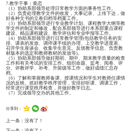
7.教学干事：黄恋
‎（1）协助系部领导处理日常教学方面的事务性工作。
‎（2）负责处理教学文件的收发，大事记录、上传下达，做
好各种文书的立卷归档等档案工作。
‎（3）协助系部领导进行专业教学计划、课程教学大纲等教
学文件的制定和修改，配合系部领导进行本系部重点课程
建设、精品课程建设、教学评估和专业申报等工作。
‎（4）协助系部领导进行日常教学管理(包括教学任务的安
排、课表的发放、调停课手续的办理、上交教学进度表、
召开学生座谈会、收集学生意见、反馈教学信息、负责教
材版本的选定和教师教材的发放等)。
‎（5）协助系部领导做好期初、期中、期末教学质量的检查
工作和有关考试的安排工作。组织命题、监考、阅卷、评
分、评教评学、补考、升留级等工作，做好成绩汇总存
档。
‎（6）了解和掌握教师备课、授课情况和学生对教师任课情
况的反映。抓好教学秩序管理，安排好听课、调课工作，
经常进行课堂秩序检查，并做好教学日志。
‎（7）完成领导交办的其他工作。
分享到：
上一条：没有了！
下一条：没有了！