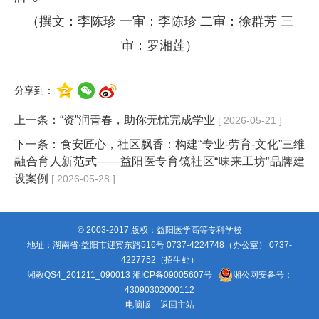
（撰文：李陈珍 一审：李陈珍 二审：徐群芳 三
审：罗湘莲）
分享到：
上一条：
“资”润青春，助你无忧完成学业
[ 2026-05-21 ]
下一条：
食安匠心，社区飘香：构建“专业-劳育-文化”三维
融合育人新范式——益阳医专育镜社区“味来工坊”品牌建
设案例
[ 2026-05-28 ]
© 2003-2017 版权：益阳医学高等专科学校
地址：湖南省·益阳市迎宾东路516号 0737-4224748（办公室） 0737-
4227752（招生处）
湘教QS4_201211_090013
湘ICP备09005607号
湘公网安备号：
43090302000112
电脑版
返回主站