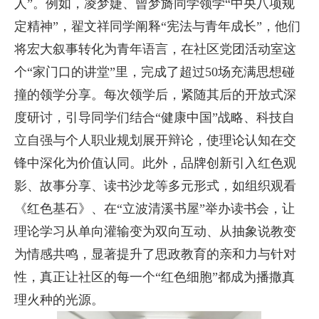
人”。例如，凌梦婕、曾梦旖同学领学“中央八项规
定精神”，翟文祥同学阐释“宪法与青年成长”，他们
将宏大叙事转化为青年语言，在社区党团活动室这
个“家门口的讲堂”里，完成了超过50场充满思想碰
撞的领学分享。每次领学后，紧随其后的开放式深
度研讨，引导同学们结合“健康中国”战略、科技自
立自强与个人职业规划展开辩论，使理论认知在交
锋中深化为价值认同。此外，品牌创新引入红色观
影、故事分享、读书沙龙等多元形式，如组织观看
《红色基石》、在“立波清溪书屋”举办读书会，让
理论学习从单向灌输变为双向互动、从抽象说教变
为情感共鸣，显著提升了思政教育的亲和力与针对
性，真正让社区的每一个“红色细胞”都成为播撒真
理火种的光源。