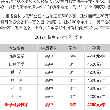
、具有独立颁发学历文凭资格的公办全日制普通高等专科学校。学
心，以教育教学质量为生命”的办学理念，为卫生事业培养实用
，距省会长沙仅50公里；占地面积500多亩，建筑面积达20
学科研仪器设备和丰富的图书馆藏书。建校60余年来，一贯严
0余家，遍布北京、上海、广东等19个省份和解放军各大军区医
2012年招生专业情况一览表
专业名称
学历要求
学制
学 费
临床医学
高中
3年
4200元/年
口腔医学
高中
3年
4620元/年
助 产
高中
3年
4200元/年
护 理
高中
3年
4620元/年
药 学
高中
3年
4620元/年
中 药
高中
3年
4200元/年
医学检验技术
高中
3年
4200元/年