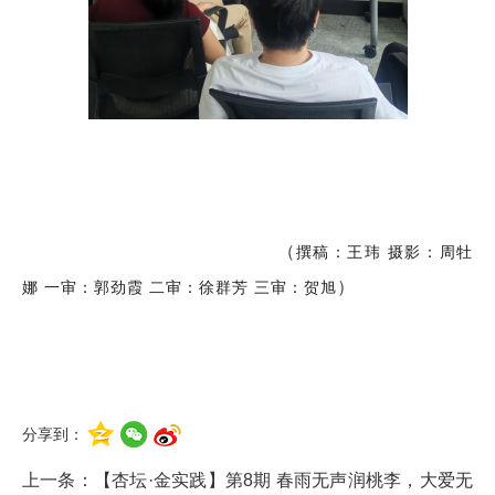
（
撰稿：王玮
摄影：
周牡
）
娜
一审：郭劲霞
二审：徐群芳 三审：贺旭
分享到：
上一条：
【杏坛·金实践】第8期 春雨无声润桃李，大爱无