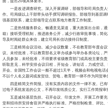
面，提出20项具体要求。
一是改进调查研究。深入开展调研，部领导和司局负责人
作。司局级以上干部带头动手撰写调研报告。部领导到基层调
强基层联系，建立部领导定点联系地方教育工作制度。
二是热情服务群众。畅通意见渠道，重大政策出台前，通
箱）接听受理机制，推进政务公开，减少行政审批事项，简化
导及时阅处群众来信，建立司局长信访接待日制度。
三是精简会议活动。减少会议数量，不在教育部年度会议
议。未经批准，不以教育部名义举办或参与举办各类论坛，严
人员参加，未经批准，不得要求省级教育部门或高校主要负责
听取意见，科学安排会议日程，开短会，讲短话，力戒空话、
开会。全国性工作会议一般不超过1天半，视频会和电视电话
不以个人名义题词或发贺信、贺电，教育部一律不作为同贺单
四是精简文件简报。没有实质内容的文件一律不发。已有
过电子系统发送的公文，不再印发纸质公文。实行工作简报审批
五是减轻基层负担。召开会议、印发文件、开展工作要充
堂和招待所安排食宿并严格执行标准。严格控制检查、评比、