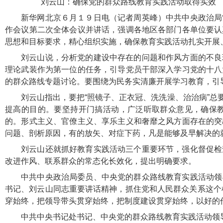
刘云山：确保党的群众路线教育实践活动取得实效
新华网北京６月１９日电（记者周英峰）中共中央政治局
作会议第二次全体会议并讲话，强调各地区各部门各单位要认
思想和目标要求，精心组织实施，确保教育实践活动扎实开展
刘云山说，分析党的建设中存在的问题和作风方面的不良
理论武装作为第一位的任务，引导党员干部深入学习党的十八
的群众路线专题讨论。要围绕为民务实清廉开展学习教育，引
刘云山指出，要把“照镜子、正衣冠、洗洗澡、治治病”
提高的目的。要坚持开门搞活动，广泛听取群众意见，确保
的。形式主义、官僚主义、享乐主义和奢靡之风方面存在的突
问题、剖析原因，有的放矢、对症下药，凡是能够及早解决的
刘云山还就抓好教育实践活动三个重要环节，强化督促检
改进作风、联系群众的常态化长效化，提出明确要求。
中共中央政治局委员、中央党的群众路线教育实践活动领
书记、刘云山同志重要讲话精神，抓住党和人民群众关系这个根
穿始终，把领导带头贯穿始终，把制度建设贯穿始终，以好的
中共中央书记处书记、中央党的群众路线教育实践活动领