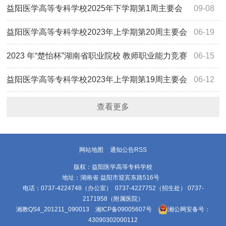
议活动安排
益阳医学高等专科学校2025年下学期第1周主要会
09-08
议活动安排
益阳医学高等专科学校2023年上学期第20周主要会
06-19
议活动安排
2023 年“楚怡杯”湖南省职业院校 教师职业能力竞赛
06-15
教学能力比赛 益阳医学高等专科学校参赛团队信息公示
益阳医学高等专科学校2023年上学期第19周主要会
06-12
议活动安排
查看更多
网站地图
通知公告RSS
版权：益阳医学高等专科学校
地址：湖南省·益阳市迎宾东路516号
电话：0737-4224748（办公室） 0737-4227752（招生处） 0737-
2171958（附属医院）
湘教QS4_201211_090013
湘ICP备09005607号
湘公网安备号：
43090302000112