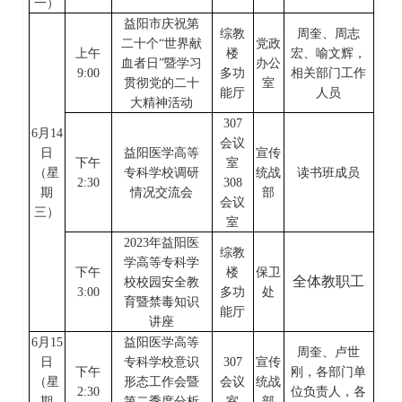
一
）
益阳市庆祝第
综教
周奎、周志
二十个
“世界献
党政
上午
楼
宏、喻文辉，
血者日”暨学习
办公
9:0
0
多功
相关部门工作
贯彻党的二十
室
能厅
人员
大精神活动
307
6
月
14
会议
日
益阳医学高等
宣传
下
午
室
（星
专科学校调研
统战
读书班成员
2:3
0
30
8
期
情况交流会
部
会议
三
）
室
2023年益阳医
综教
学高等专科学
下
午
楼
保卫
全体教职工
校校园安全教
3:0
0
多功
处
育暨禁毒知识
能厅
讲座
6
月
15
益阳医学高等
周奎、卢世
日
专科学校意识
307
宣传
下
午
刚，各部门单
（星
形态工作会暨
会议
统战
2:3
0
位负责人，各
期
第二季度分析
室
部