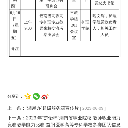
党总支书记
四
）
研判会
6
月
16
三教
云南省高职高
喻文辉，护理
日
学楼
上午
专护理专业教
护理
学院党政负责
（星
301
9:0
0
师来校交流考
学院
人，相关工作
期
会议
察座谈会
人员
五
）
室
备注
分享到：
上一条：
“湘易办”超级服务端宣传片
[ 2023-06-09 ]
下一条：
2023 年“楚怡杯”湖南省职业院校 教师职业能力
竞赛教学能力比赛 益阳医学高等专科学校参赛团队信息