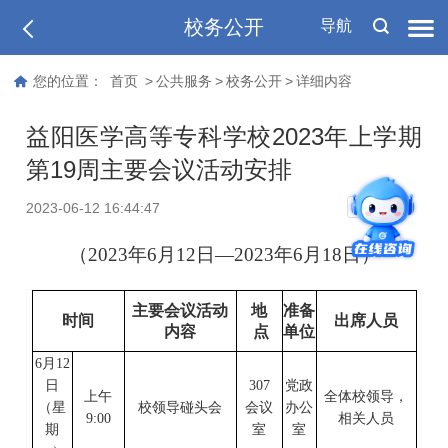
校务公开
导航
您的位置：
首页
>
公共服务
>
校务公开
>
详细内容
益阳医学高等专科学校2023年上学期
第19周主要会议活动安排
T
2023-06-12 16:44:47
T
（
202
3
年
6
月
12
日
—202
3
年
6
月
18
日）
主要会议活动
地
准备
时间
出席人员
内容
点
单位
6
月
12
日
307
党政
上午
全体校领导
，
（星
校领导碰头会
会议
办公
9:0
0
相关人员
期
室
室