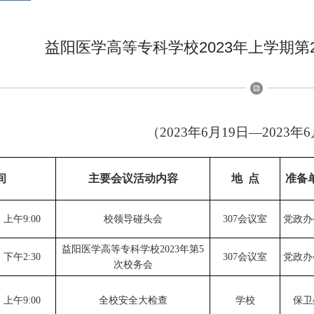
益阳医学高等专科学校2023年上学期第
（
202
3
年
6
月
19
日
—202
3
年
6
间
主要会议活动内容
地
点
准备
上午
9:0
0
校领导碰头会
307会议室
党政办
益阳医学高等专科学校
2023年第
5
下
午
2:3
0
307会议室
党政办
次校务会
上午
9:0
0
全校安全大检查
学校
保卫