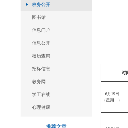
校务公开
官方微信
图书馆
本页二维码
信息门户
返回顶部
信息公开
校历查询
招标信息
时
教务网
6
月
19
日
学工在线
（星期
一
）
心理健康
推荐文章