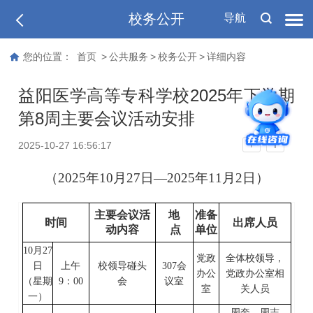
校务公开
导航
您的位置：
首页
>
公共服务
>
校务公开
>
详细内容
益阳医学高等专科学校2025年下学期
第8周主要会议活动安排
T
2025-10-27 16:56:17
T
（
202
5
年
10
月
27
日
—202
5
年
11
月
2
日）
主要会议活
地
准备
时间
出席人员
动内容
点
单位
10
月
27
党政
全体校领导，
日
上午
校领导碰头
307会
办公
党政办公室相
（星期
9
：
00
会
议室
室
关人员
一
）
周奎、周志