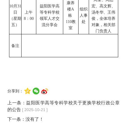
康养
10
月
31
益阳医学高
宏、高文辉、
楼
A
组织
日
上午
等专科学校
汤冬华、王伟
栋
人事
（星期
8
：
00
领军人才交
俊，全体培养
110教
处
五
）
流分享会
对象，相关部
室
门负责人
备注
分享到：
上一条：
益阳医学高等专科学校关于更换学校行政公章
的公告
[ 2025-10-21 ]
下一条：没有了！