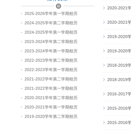
2020-20
2025-2026学年第一学期校历
2020-20
2024-2025学年第二学期校历
2024-2025学年第一学期校历
2019-20
2023-2024学年第二学期校历
2023-2024学年第一学期校历
2019-20
2022-2023学年第二学期校历
2018-20
2022-2023学年第一学期校历
2021-2022学年第二学期校历
2018-20
2021-2022学年第一学期校历
2016-20
2020-2021学年第二学期校历
2020-2021学年第一学期校历
2015-20
2019-2020学年第二学期校历
2015-20