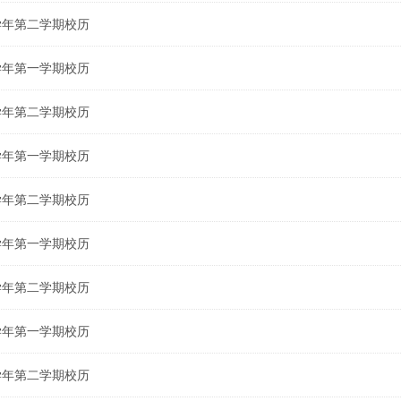
21学年第二学期校历
21学年第一学期校历
20学年第二学期校历
20学年第一学期校历
19学年第二学期校历
19学年第一学期校历
17学年第二学期校历
16学年第一学期校历
16学年第二学期校历