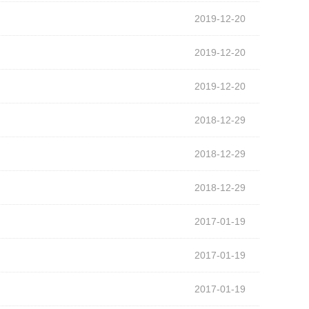
2019-12-20
2019-12-20
2019-12-20
2018-12-29
2018-12-29
2018-12-29
2017-01-19
2017-01-19
2017-01-19