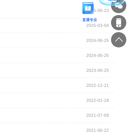
2025-06-23
直通专业
2025-03-04
2024-06-25
2024-06-25
2023-06-25
2022-12-21
2022-01-18
2021-07-09
2021-06-22