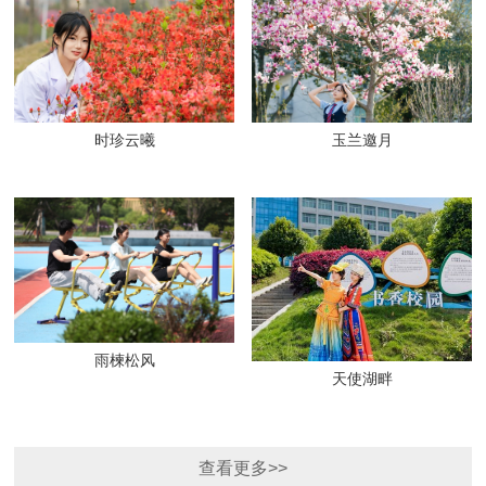
时珍云曦
玉兰邀月
雨楝松风
天使湖畔
查看更多>>