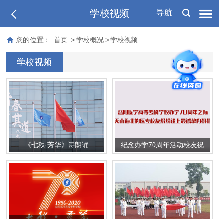
学校视频
导航
您的位置：
首页
>
学校概况
>
学校视频
学校视频
《七秩·芳华》诗朗诵
纪念办学70周年活动校友祝
福