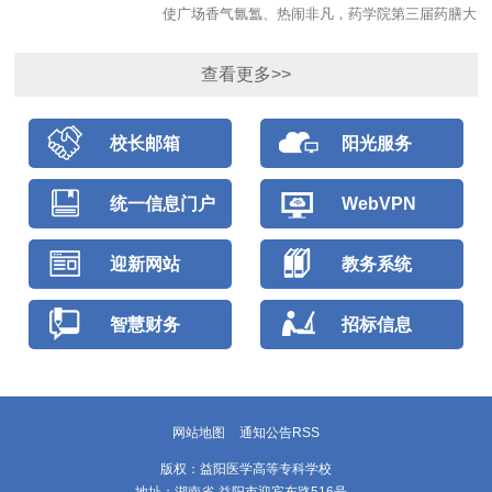
使广场香气氤氲、热闹非凡，药学院第三届药膳大
赛如期举行。本次活动以“膳以养道，药润生活”为
主题，由药学院主办，学工党支部、团总支学生会
查看更多>>
及学生“一站式”社...
校长邮箱
阳光服务
统一信息门户
WebVPN
迎新网站
教务系统
智慧财务
招标信息
网站地图
通知公告RSS
版权：益阳医学高等专科学校