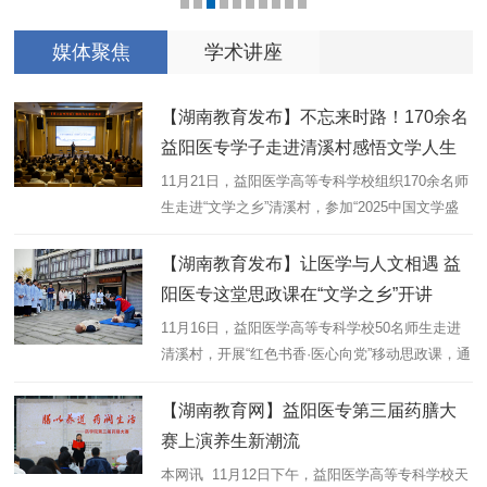
专题
1
2
3
4
5
6
7
8
9
10
媒体聚焦
学术讲座
【湖南教育发布】不忘来时路！170余名
益阳医专学子走进清溪村感悟文学人生
11月21日，益阳医学高等专科学校组织170余名师
生走进“文学之乡”清溪村，参加“2025中国文学盛
典·儿童文学之夜”益阳分会场《周立波回清溪》影
视与文学分享会，浸润式感受周立波先生坚守人民
【湖南教育发布】让医学与人文相遇 益
立场的深刻思想内涵...
阳医专这堂思政课在“文学之乡”开讲
11月16日，益阳医学高等专科学校50名师生走进
清溪村，开展“红色书香·医心向党”移动思政课，通
过医学实践、文化浸润与红色教育相结合的方式，
引导师生在服务中强化担当，在阅读中温润初心。
【湖南教育网】益阳医专第三届药膳大
在清溪村游客之家前...
赛上演养生新潮流
本网讯 11月12日下午，益阳医学高等专科学校天