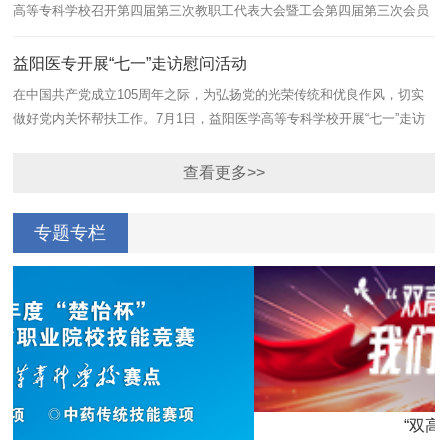
高等专科学校召开第四届第三次教职工代表大会暨工会第四届第三次会员
笔
代表大会。党委书记周奎讲话，党委副书记、校长周志宏作学校工作报
视
告，在...
开
益阳医专开展“七一”走访慰问活动
在中国共产党成立105周年之际，为弘扬党的光荣传统和优良作风，切实
做好党内关怀帮扶工作。7月1日，益阳医学高等专科学校开展“七一”走访
根
慰问活动。学校党委书记周奎、党委副书记高文辉分别带队，走访慰问老
作
党员...
序
查看更多>>
7
专题专栏
“双高校”建设专栏