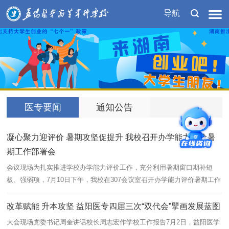
导航
1
医专要闻
通知公告
凝心聚力迎评价 暑期攻坚促提升 我校召开办学能力评价暑
期工作部署会
会议现场为扎实推进学校办学能力评价工作，充分利用暑期窗口期补短
一
板、强弱项，7月10日下午，我校在307会议室召开办学能力评价暑期工作
学
部署会。党委委员、副校长贾平出席并讲话，会议由质量评价中心主任徐
续
敏主持...
术
改革赋能 升本攻坚 益阳医专四届三次“双代会”擘画发展蓝图
大会现场党委书记周奎讲话校长周志宏作学校工作报告7月2日，益阳医学
益