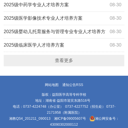
2025级中药学专业人才培养方案
08-30
2025级医学影像技术专业人才培养方案
08-30
2025级婴幼儿托育服务与管理专业专业人才培养方
08-30
案
2025级临床医学人才培养方案
08-30
查看更多
网站地图
通知公告RSS
版权：益阳医学高等专科学校
地址：湖南省·益阳市迎宾东路516号
电话：0737-4224748（办公室） 0737-4227752（招生处） 0737-
2171958（附属医院）
湘教QS4_201211_090013
湘ICP备09005607号
湘公网安备号：
43090302000112