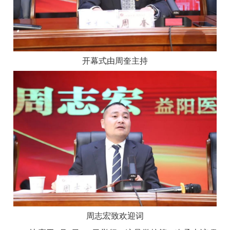
开幕式由周奎主持
周志宏致欢迎词