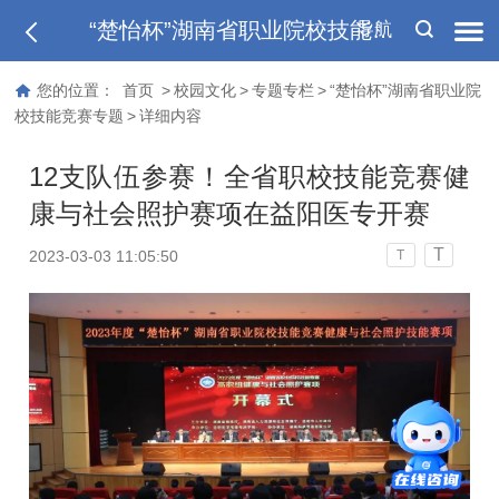
“楚怡杯”湖南省职业院校技能竞赛专题
导航
您的位置：
首页
>
校园文化
>
专题专栏
>
“楚怡杯”湖南省职业院
校技能竞赛专题
>
详细内容
12支队伍参赛！全省职校技能竞赛健
康与社会照护赛项在益阳医专开赛
T
2023-03-03 11:05:50
T