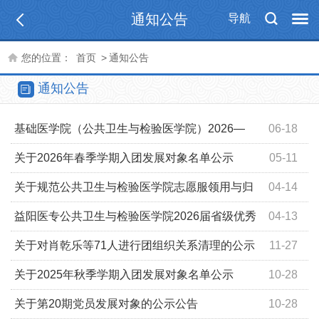
通知公告
导航
您的位置：
首页
>
通知公告
通知公告
基础医学院（公共卫生与检验医学院）2026—
06-18
2027学年第1学期教材选用公示
关于2026年春季学期入团发展对象名单公示
05-11
关于规范公共卫生与检验医学院志愿服领用与归
04-14
还管理的通知
益阳医专公共卫生与检验医学院2026届省级优秀
04-13
毕业生和创新创业优秀毕业生名单公示
关于对肖乾乐等71人进行团组织关系清理的公示
11-27
关于2025年秋季学期入团发展对象名单公示
10-28
关于第20期党员发展对象的公示公告
10-28