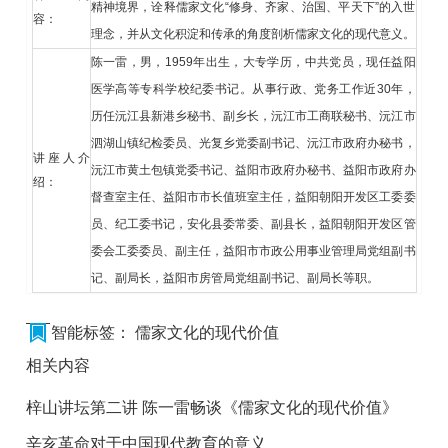
精神境界，诠释儒家文化“修身、齐家、治国、平天下”的入世
容：
理念，并从文化积淀和传承的角度剖析儒家文化的现代意义。
陈一雷，男，1959年出生，大专学历，中共党员，现任益阳
医学高等专科学校纪委书记。从事行政、党务工作近30年，
历任沅江县新港乡秘书、副乡长，沅江市工商联秘书、沅江市
泗湖山镇纪检委员、光复乡党委副书记、沅江市政府办秘书，
讲座人介
沅江市黄土包镇党委书记、益阳市政府办秘书、益阳市政府办
绍：
督查室主任、益阳市市长值班室主任，益阳朝阳开发区工委委
员、纪工委书记，安化县委常委、副县长，益阳朝阳开发区管
委会工委委员、副主任，益阳市市政公用事业管理局党组副书
记、副局长，益阳市房管局党组副书记、副局长等职。
智能标签：
儒家文化的现代价值
相关内容
梓山讲坛第二讲 陈一雷畅谈《儒家文化的现代价值》
辛亥革命对于中国现代教育的意义