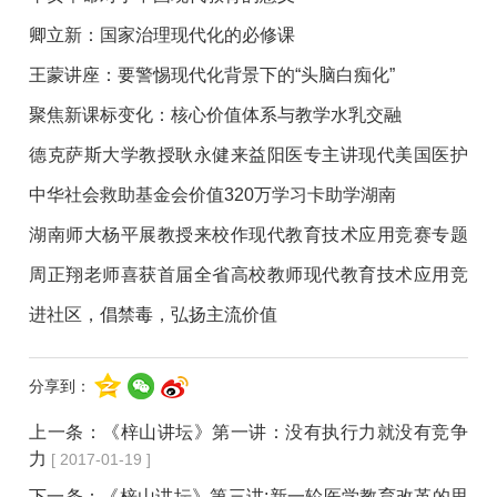
卿立新：国家治理现代化的必修课
王蒙讲座：要警惕现代化背景下的“头脑白痴化”
聚焦新课标变化：核心价值体系与教学水乳交融
德克萨斯大学教授耿永健来益阳医专主讲现代美国医护
教育
中华社会救助基金会价值320万学习卡助学湖南
湖南师大杨平展教授来校作现代教育技术应用竞赛专题
讲座
周正翔老师喜获首届全省高校教师现代教育技术应用竞
赛三等奖
进社区，倡禁毒，弘扬主流价值
分享到：
上一条：
《梓山讲坛》第一讲：没有执行力就没有竞争
力
[ 2017-01-19 ]
下一条：
《梓山讲坛》第三讲:新一轮医学教育改革的思