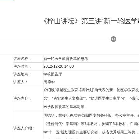
《梓山讲坛》第三讲:新一轮医
讲座名称：
新一轮医学教育改革的思考
讲座时间：
2012-12-26 14:00
讲座地点：
学校报告厅
讲座人：
周德华
介绍以“卓越医生教育培养计划”为代表的新一轮医学教育
讲座内容：
念”、“夯实师生人文底蕴“”、“促进医学生自主学习”、 “
医学教育改革的基本对策。
周德华，教授职称,曾任益阳医专教务科长、办公室主任、
《遗传与优生学基础》等7本教材，参编了6本教材，在国
讲座人介绍：
学“十一五”规划课题的主要研究者，获省优秀成果三等奖