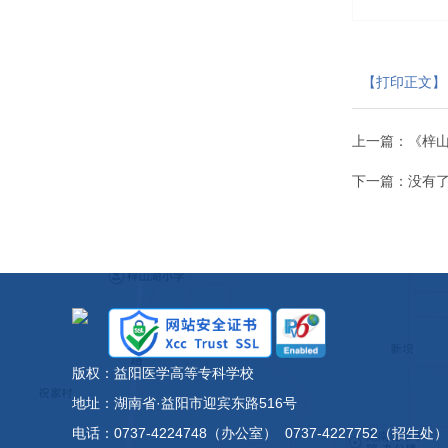
【打印正文】
上一篇：
《梓
下一篇：没有
版权：益阳医学高等专科学校
地址：湖南省·益阳市迎宾东路516号
电话：0737-4224748（办公室） 0737-4227752（招生处）