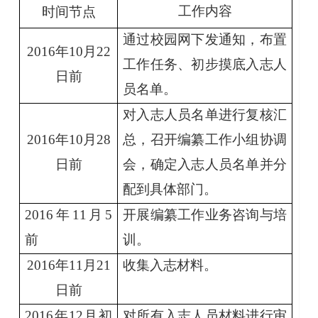
工作内容
时间节点
通过校园网下发通知，布置
2016
年
10
月
22
工作任务、初步摸底入志人
日前
员名单。
对入志人员名单进行复核汇
2016
年
10
月
28
总，召开编纂工作小组协调
日前
会，确定入志人员名单并分
配到具体部门。
2016
年
11
月
5
开展编纂工作业务咨询与培
前
训。
2016
年
11
月
21
收集入志材料。
日前
2016
年
12
月初
对所有入志人员材料进行审