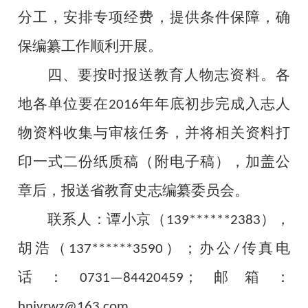
分工，安排专项经费，提供条件保障，确
保编纂工作顺利开展。
四、要按时报送教育人物志资料。
各
地各单位要在
年年底初步完成入志人
2016
物资料收集与审核任务，并将相关资料打
印一式二份纸质稿（附电子稿），加盖公
章后，报送省教育史志编纂委员会。
联系人：谭小京（
），
139******2383
胡浩（
）；办公
传真电
137******3590
/
话：
；邮箱：
0731—84420459
。
hnjyrwz@163.com