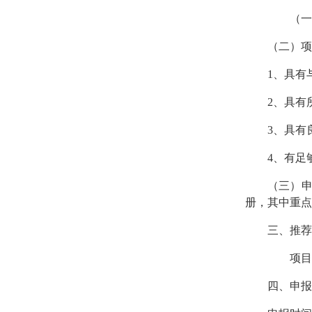
（一）
（二）项
1、具有
2、具有
3、具有
4、有足
（三）申
册，其中重点
三、推荐
项目由
四、申报