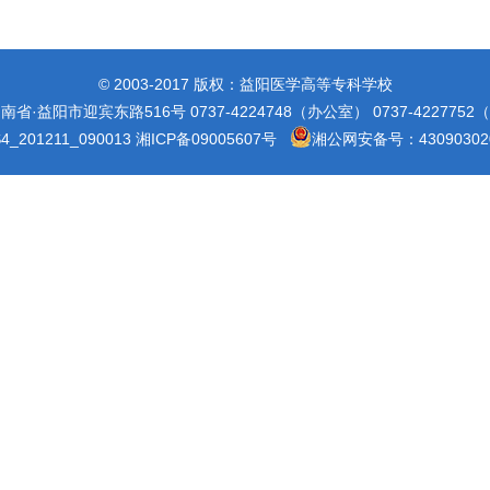
© 2003-2017 版权：益阳医学高等专科学校
省·益阳市迎宾东路516号 0737-4224748（办公室） 0737-422775
_201211_090013
湘ICP备09005607号
湘公网安备号：430903020