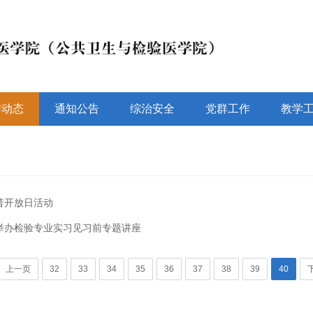
作动态
通知公告
综治安全
党群工作
教学
普开放日活动
举办检验专业实习见习前专题讲座
上一页
32
33
34
35
36
37
38
39
40