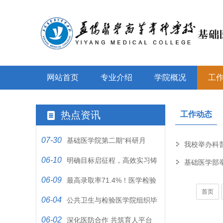
网站首页
专业介绍
学院概况
工
热点资讯
工作动态
07-30
基础医学院第二期“科研月
我校举办科
06-10
坛”开讲
明确目标启征程，高效实习铸
基础医学部
06-09
未来
最高录取率71.4%！医学检验
首页
06-04
技术专业专升本强势突围
公共卫生与检验医学院组织毕
06-02
业生参加 省级就业指导培训
深化医防合作 共筑育人平台