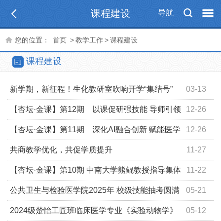
课程建设
导航
您的位置：
首页
>
教学工作
>
课程建设
课程建设
新学期，新征程！生化教研室吹响开学“集结号”
03-13
【杏坛·金课】第12期 以课促研强技能 导师引领
12-26
共成长
【杏坛·金课】第11期 深化AI融合创新 赋能医学
12-26
教育未来
共商教学优化，共促学质提升
11-27
【杏坛·金课】第10期 中南大学熊鲲教授指导集体
11-22
备课
公共卫生与检验医学院2025年 校级技能抽考圆满
05-21
结束
2024级楚怡工匠班临床医学专业《实验动物学》
05-12