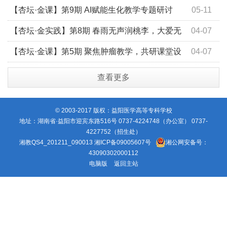
结课
【杏坛·金课】第9期 AI赋能生化教学专题研讨
05-11
【杏坛·金实践】第8期 春雨无声润桃李，大爱无
04-07
言铸医魂
【杏坛·金课】第5期 聚焦肿瘤教学，共研课堂设
04-07
计
查看更多
© 2003-2017 版权：益阳医学高等专科学校
地址：湖南省·益阳市迎宾东路516号 0737-4224748（办公室） 0737-
4227752（招生处）
湘教QS4_201211_090013
湘ICP备09005607号
湘公网安备号：
43090302000112
电脑版
返回主站