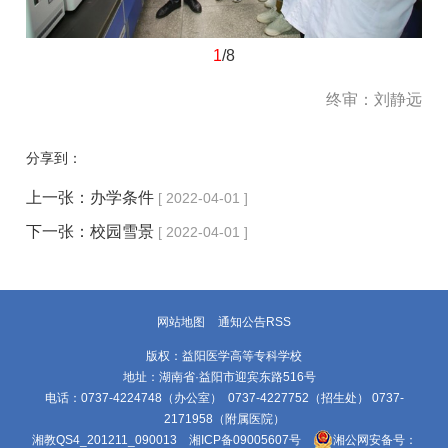
1
/8
终审：刘静远
分享到：
上一张：
办学条件
[ 2022-04-01 ]
下一张：
校园雪景
[ 2022-04-01 ]
网站地图
通知公告RSS
版权：益阳医学高等专科学校
地址：湖南省·益阳市迎宾东路516号
电话：0737-4224748（办公室） 0737-4227752（招生处） 0737-
2171958（附属医院）
湘教QS4_201211_090013
湘ICP备09005607号
湘公网安备号：